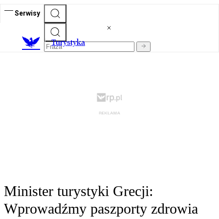
Serwisy
T
urystyka
Minister turystyki Grecji:
Wprowadźmy paszporty zdrowia