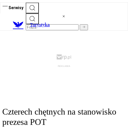
Serwisy
T
urystyka
Czterech chętnych na stanowisko
prezesa POT