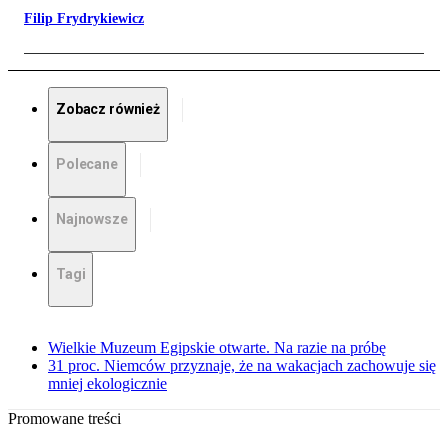
Filip Frydrykiewicz
Zobacz również
Polecane
Najnowsze
Tagi
Wielkie Muzeum Egipskie otwarte. Na razie na próbę
31 proc. Niemców przyznaje, że na wakacjach zachowuje się
mniej ekologicznie
Promowane treści