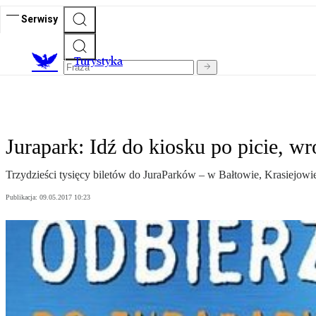
Serwisy
T
urystyka
Jurapark: Idź do kiosku po picie, wr
Trzydzieści tysięcy biletów do JuraParków – w Bałtowie, Krasiejowi
Publikacja:
09.05.2017 10:23