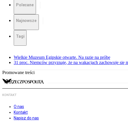
Polecane
Najnowsze
Tagi
Wielkie Muzeum Egipskie otwarte. Na razie na próbę
31 proc. Niemców przyznaje, że na wakacjach zachowuje się m
Promowane treści
KONTAKT
O nas
Kontakt
Napisz do nas