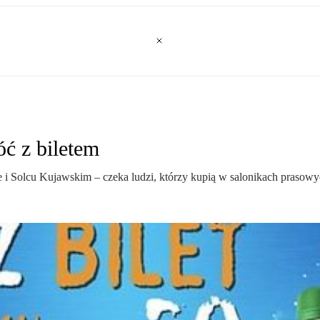
óć z biletem
e i Solcu Kujawskim – czeka ludzi, którzy kupią w salonikach prasow