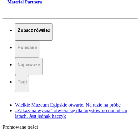
Materiał Partnera
Zobacz również
Polecane
Najnowsze
Tagi
Wielkie Muzeum Egipskie otwarte. Na razie na próbę
„Zakazana wyspa" otwiera się dla turystów po ponad stu
latach. Jest jednak haczyk
Promowane treści