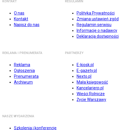
KONTAKT
REGULAMIN
O nas
Polityka Prywatności
Kontakt
Zmiana ustawień zgód
Napisz do nas
Regulamin serwisu
Informacje o nadawcy
Deklaracja dostępności
REKLAMA I PRENUMERATA
PARTNERZY
Reklama
E-kiosk.pl
Ogłoszenia
E-gazety.pl
Prenumerata
Nexto.pl
Archiwum
Mała księgowość
Kancelarierp.pl
Wieści Rolnicze
Życie Warszawy
NASZE WYDARZENIA
Szkolenia i konferencje