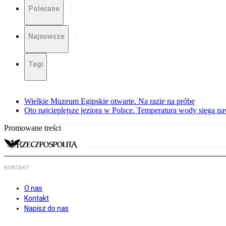
Polecane
Najnowsze
Tagi
Wielkie Muzeum Egipskie otwarte. Na razie na próbę
Oto najcieplejsze jeziora w Polsce. Temperatura wody sięga na
Promowane treści
KONTAKT
O nas
Kontakt
Napisz do nas