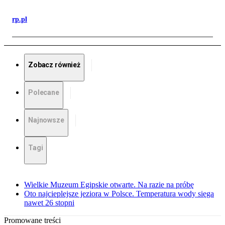
rp.pl
Zobacz również
Polecane
Najnowsze
Tagi
Wielkie Muzeum Egipskie otwarte. Na razie na próbę
Oto najcieplejsze jeziora w Polsce. Temperatura wody sięga
nawet 26 stopni
Promowane treści