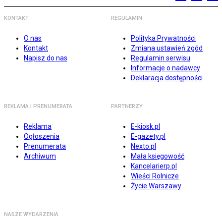
KONTAKT
REGULAMIN
O nas
Polityka Prywatności
Kontakt
Zmiana ustawień zgód
Napisz do nas
Regulamin serwisu
Informacje o nadawcy
Deklaracja dostępności
REKLAMA I PRENUMERATA
PARTNERZY
Reklama
E-kiosk.pl
Ogłoszenia
E-gazety.pl
Prenumerata
Nexto.pl
Archiwum
Mała księgowość
Kancelarierp.pl
Wieści Rolnicze
Życie Warszawy
NASZE WYDARZENIA