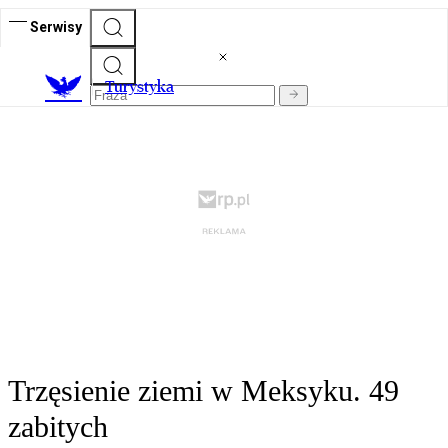
Serwisy
T
urystyka
Trzęsienie ziemi w Meksyku. 49
zabitych