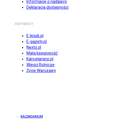
Informacje o nadawcy
Deklaracja dostępności
PARTNERZY
E-kiosk.pl
E-gazety.pl
Nexto.pl
Mała księgowość
Kancelarierp.pl
Wieści Rolnicze
Życie Warszawy
KALENDARIUM