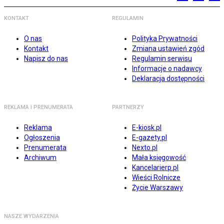
KONTAKT
REGULAMIN
O nas
Polityka Prywatności
Kontakt
Zmiana ustawień zgód
Napisz do nas
Regulamin serwisu
Informacje o nadawcy
Deklaracja dostępności
REKLAMA I PRENUMERATA
PARTNERZY
Reklama
E-kiosk.pl
Ogłoszenia
E-gazety.pl
Prenumerata
Nexto.pl
Archiwum
Mała księgowość
Kancelarierp.pl
Wieści Rolnicze
Życie Warszawy
NASZE WYDARZENIA