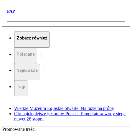
PAP
Zobacz również
Polecane
Najnowsze
Tagi
Wielkie Muzeum Egipskie otwarte. Na razie na próbę
Oto najcieplejsze jeziora w Polsce. Temperatura wody sięga
nawet 26 stopni
Promowane treści