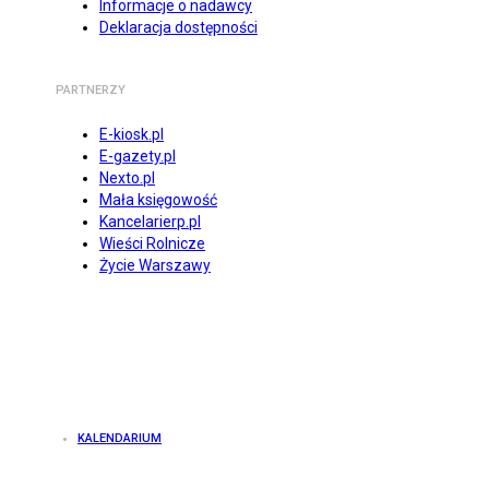
Informacje o nadawcy
Deklaracja dostępności
PARTNERZY
E-kiosk.pl
E-gazety.pl
Nexto.pl
Mała księgowość
Kancelarierp.pl
Wieści Rolnicze
Życie Warszawy
KALENDARIUM