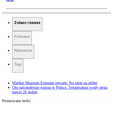
Zobacz również
Polecane
Najnowsze
Tagi
Wielkie Muzeum Egipskie otwarte. Na razie na próbę
Oto najcieplejsze jeziora w Polsce. Temperatura wody sięga
nawet 26 stopni
Promowane treści