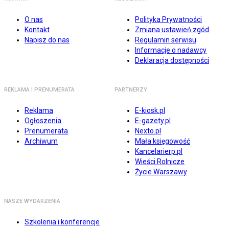
O nas
Polityka Prywatności
Kontakt
Zmiana ustawień zgód
Napisz do nas
Regulamin serwisu
Informacje o nadawcy
Deklaracja dostępności
REKLAMA I PRENUMERATA
PARTNERZY
Reklama
E-kiosk.pl
Ogłoszenia
E-gazety.pl
Prenumerata
Nexto.pl
Archiwum
Mała księgowość
Kancelarierp.pl
Wieści Rolnicze
Życie Warszawy
NASZE WYDARZENIA
Szkolenia i konferencje