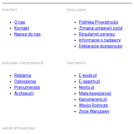
KONTAKT
REGULAMIN
O nas
Polityka Prywatności
Kontakt
Zmiana ustawień zgód
Napisz do nas
Regulamin serwisu
Informacje o nadawcy
Deklaracja dostępności
REKLAMA I PRENUMERATA
PARTNERZY
Reklama
E-kiosk.pl
Ogłoszenia
E-gazety.pl
Prenumerata
Nexto.pl
Archiwum
Mała księgowość
Kancelarierp.pl
Wieści Rolnicze
Życie Warszawy
NASZE WYDARZENIA