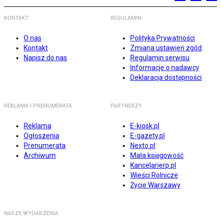
KONTAKT
REGULAMIN
O nas
Polityka Prywatności
Kontakt
Zmiana ustawień zgód
Napisz do nas
Regulamin serwisu
Informacje o nadawcy
Deklaracja dostępności
REKLAMA I PRENUMERATA
PARTNERZY
Reklama
E-kiosk.pl
Ogłoszenia
E-gazety.pl
Prenumerata
Nexto.pl
Archiwum
Mała księgowość
Kancelarierp.pl
Wieści Rolnicze
Życie Warszawy
NASZE WYDARZENIA