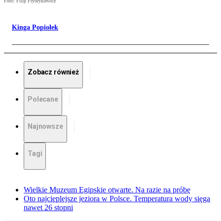
Foto: Filip Frydrykiewicz
Kinga Popiołek
Zobacz również
Polecane
Najnowsze
Tagi
Wielkie Muzeum Egipskie otwarte. Na razie na próbę
Oto najcieplejsze jeziora w Polsce. Temperatura wody sięga
nawet 26 stopni