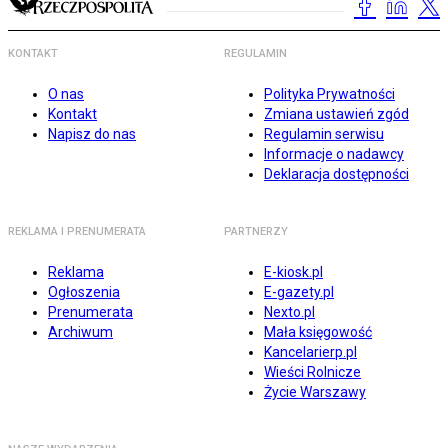
KONTAKT
REGULAMIN
O nas
Polityka Prywatności
Kontakt
Zmiana ustawień zgód
Napisz do nas
Regulamin serwisu
Informacje o nadawcy
Deklaracja dostępności
REKLAMA I PRENUMERATA
PARTNERZY
Reklama
E-kiosk.pl
Ogłoszenia
E-gazety.pl
Prenumerata
Nexto.pl
Archiwum
Mała księgowość
Kancelarierp.pl
Wieści Rolnicze
Życie Warszawy