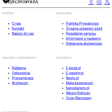
KONTAKT
REGULAMIN
O nas
Polityka Prywatności
Kontakt
Zmiana ustawień zgód
Napisz do nas
Regulamin serwisu
Informacje o nadawcy
Deklaracja dostępności
REKLAMA I PRENUMERATA
PARTNERZY
Reklama
E-kiosk.pl
Ogłoszenia
E-gazety.pl
Prenumerata
Nexto.pl
Archiwum
Mała księgowość
Kancelarierp.pl
Wieści Rolnicze
Życie Warszawy