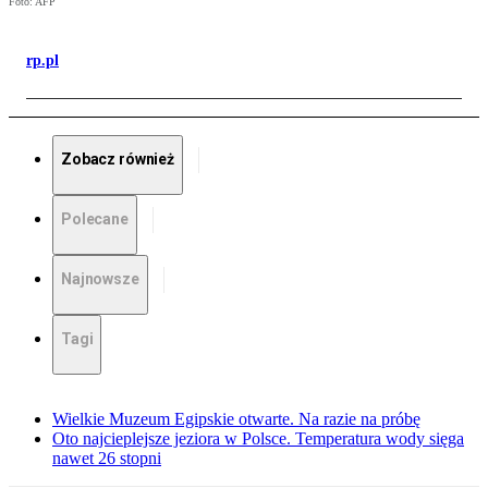
Foto: AFP
rp.pl
Zobacz również
Polecane
Najnowsze
Tagi
Wielkie Muzeum Egipskie otwarte. Na razie na próbę
Oto najcieplejsze jeziora w Polsce. Temperatura wody sięga
nawet 26 stopni