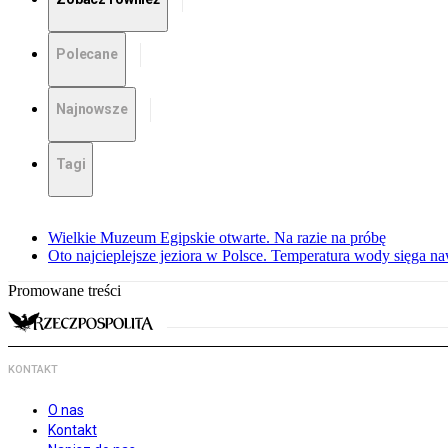
Polecane
Najnowsze
Tagi
Wielkie Muzeum Egipskie otwarte. Na razie na próbę
Oto najcieplejsze jeziora w Polsce. Temperatura wody sięga na
Promowane treści
KONTAKT
O nas
Kontakt