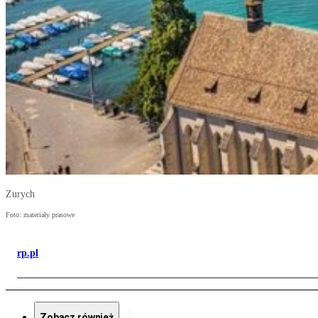
Zurych
Foto: materiały prasowe
rp.pl
Zobacz również