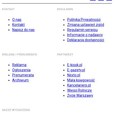
KONTAKT
REGULAMIN
O nas
Polityka Prywatności
Kontakt
Zmiana ustawień zgód
Napisz do nas
Regulamin serwisu
Informacje o nadawcy
Deklaracja dostępności
REKLAMA I PRENUMERATA
PARTNERZY
Reklama
E-kiosk.pl
Ogłoszenia
E-gazety.pl
Prenumerata
Nexto.pl
Archiwum
Mała księgowość
Kancelarierp.pl
Wieści Rolnicze
Życie Warszawy
NASZE WYDARZENIA