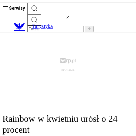
Serwisy
T
urystyka
Rainbow w kwietniu urósł o 24
procent