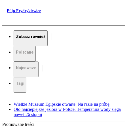
Filip Frydrykiewicz
Zobacz również
Polecane
Najnowsze
Tagi
Wielkie Muzeum Egipskie otwarte. Na razie na próbę
Oto najcieplejsze jeziora w Polsce. Temperatura wody sięga
nawet 26 stopni
Promowane treści