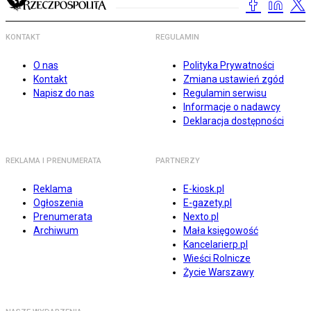
KONTAKT
REGULAMIN
O nas
Polityka Prywatności
Kontakt
Zmiana ustawień zgód
Napisz do nas
Regulamin serwisu
Informacje o nadawcy
Deklaracja dostępności
REKLAMA I PRENUMERATA
PARTNERZY
Reklama
E-kiosk.pl
Ogłoszenia
E-gazety.pl
Prenumerata
Nexto.pl
Archiwum
Mała księgowość
Kancelarierp.pl
Wieści Rolnicze
Życie Warszawy