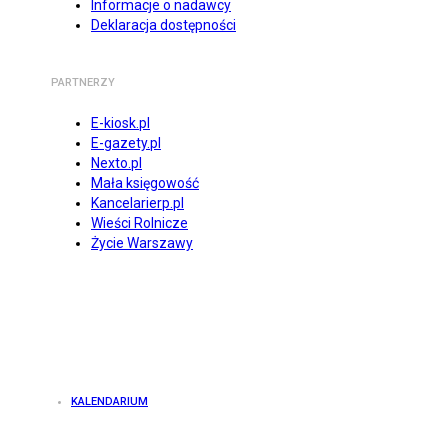
Informacje o nadawcy
Deklaracja dostępności
PARTNERZY
E-kiosk.pl
E-gazety.pl
Nexto.pl
Mała księgowość
Kancelarierp.pl
Wieści Rolnicze
Życie Warszawy
KALENDARIUM