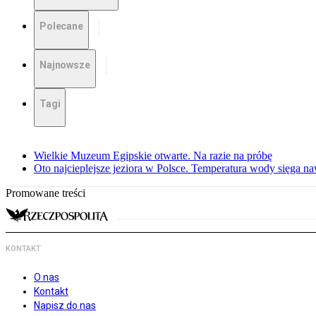
Polecane
Najnowsze
Tagi
Wielkie Muzeum Egipskie otwarte. Na razie na próbę
Oto najcieplejsze jeziora w Polsce. Temperatura wody sięga na
Promowane treści
KONTAKT
O nas
Kontakt
Napisz do nas