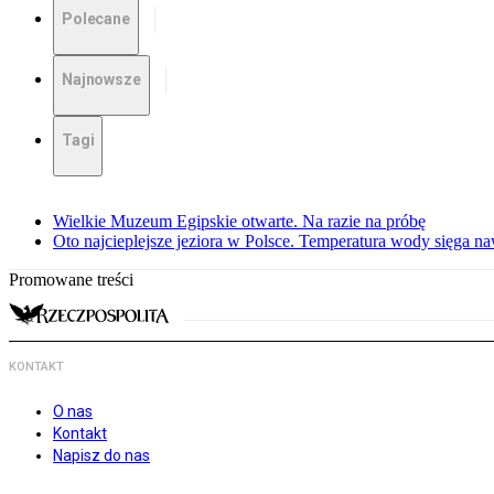
Polecane
Najnowsze
Tagi
Wielkie Muzeum Egipskie otwarte. Na razie na próbę
Oto najcieplejsze jeziora w Polsce. Temperatura wody sięga na
Promowane treści
KONTAKT
O nas
Kontakt
Napisz do nas