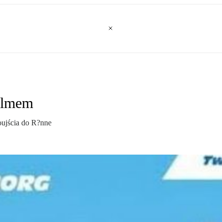
holmem
oujścia do R?nne