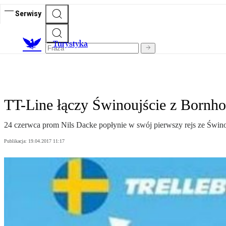
Serwisy
T
urystyka
TT-Line łączy Świnoujście z Born
24 czerwca prom Nils Dacke popłynie w swój pierwszy rejs ze Świn
Publikacja:
19.04.2017 11:17