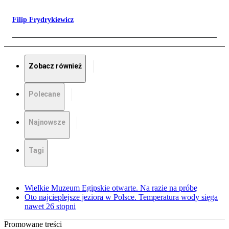
Filip Frydrykiewicz
Zobacz również
Polecane
Najnowsze
Tagi
Wielkie Muzeum Egipskie otwarte. Na razie na próbę
Oto najcieplejsze jeziora w Polsce. Temperatura wody sięga
nawet 26 stopni
Promowane treści