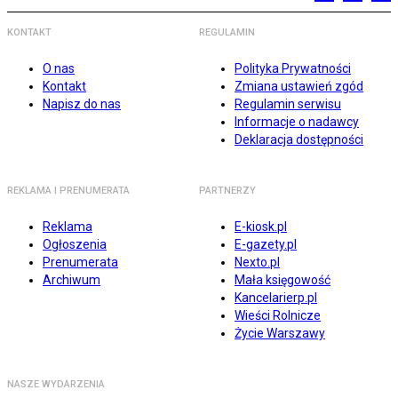
KONTAKT
REGULAMIN
O nas
Polityka Prywatności
Kontakt
Zmiana ustawień zgód
Napisz do nas
Regulamin serwisu
Informacje o nadawcy
Deklaracja dostępności
REKLAMA I PRENUMERATA
PARTNERZY
Reklama
E-kiosk.pl
Ogłoszenia
E-gazety.pl
Prenumerata
Nexto.pl
Archiwum
Mała księgowość
Kancelarierp.pl
Wieści Rolnicze
Życie Warszawy
NASZE WYDARZENIA