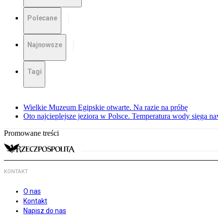
Polecane
Najnowsze
Tagi
Wielkie Muzeum Egipskie otwarte. Na razie na próbę
Oto najcieplejsze jeziora w Polsce. Temperatura wody sięga na
Promowane treści
KONTAKT
O nas
Kontakt
Napisz do nas