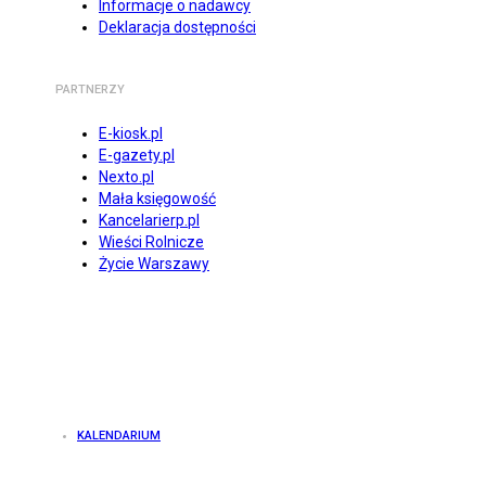
Informacje o nadawcy
Deklaracja dostępności
PARTNERZY
E-kiosk.pl
E-gazety.pl
Nexto.pl
Mała księgowość
Kancelarierp.pl
Wieści Rolnicze
Życie Warszawy
KALENDARIUM