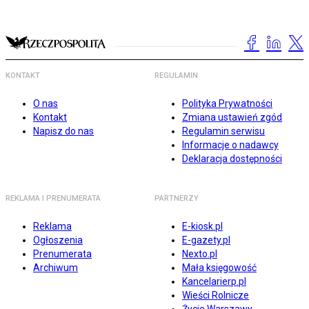
KONTAKT
REGULAMIN
O nas
Polityka Prywatności
Kontakt
Zmiana ustawień zgód
Napisz do nas
Regulamin serwisu
Informacje o nadawcy
Deklaracja dostępności
REKLAMA I PRENUMERATA
PARTNERZY
Reklama
E-kiosk.pl
Ogłoszenia
E-gazety.pl
Prenumerata
Nexto.pl
Archiwum
Mała księgowość
Kancelarierp.pl
Wieści Rolnicze