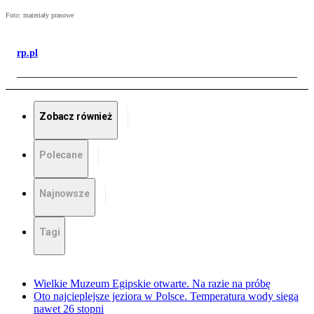
Foto: materiały prasowe
rp.pl
Zobacz również
Polecane
Najnowsze
Tagi
Wielkie Muzeum Egipskie otwarte. Na razie na próbę
Oto najcieplejsze jeziora w Polsce. Temperatura wody sięga
nawet 26 stopni