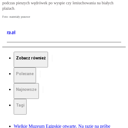
podczas pieszych wędrówek po wyspie czy leniuchowania na białych
plażach.
Foto: materiały prasowe
rp.pl
Zobacz również
Polecane
Najnowsze
Tagi
Wielkie Muzeum Egipskie otwarte. Na razie na próbę