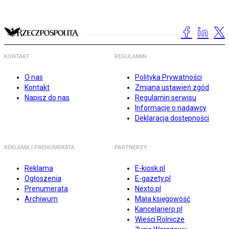
KONTAKT
REGULAMIN
O nas
Polityka Prywatności
Kontakt
Zmiana ustawień zgód
Napisz do nas
Regulamin serwisu
Informacje o nadawcy
Deklaracja dostępności
REKLAMA I PRENUMERATA
PARTNERZY
Reklama
E-kiosk.pl
Ogłoszenia
E-gazety.pl
Prenumerata
Nexto.pl
Archiwum
Mała księgowość
Kancelarierp.pl
Wieści Rolnicze