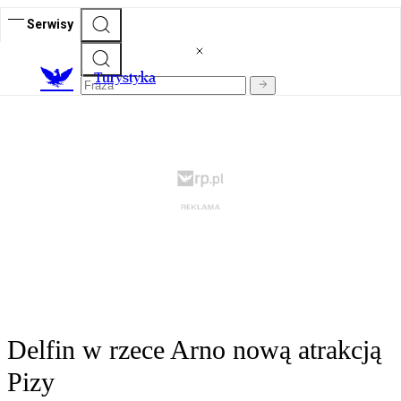
Serwisy
T
urystyka
Delfin w rzece Arno nową atrakcją
Pizy