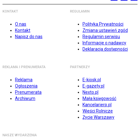
KONTAKT
REGULAMIN
O nas
Polityka Prywatności
Kontakt
Zmiana ustawień zgód
Napisz do nas
Regulamin serwisu
Informacje o nadawcy
Deklaracja dostępności
REKLAMA I PRENUMERATA
PARTNERZY
Reklama
E-kiosk.pl
Ogłoszenia
E-gazety.pl
Prenumerata
Nexto.pl
Archiwum
Mała księgowość
Kancelarierp.pl
Wieści Rolnicze
Życie Warszawy
NASZE WYDARZENIA