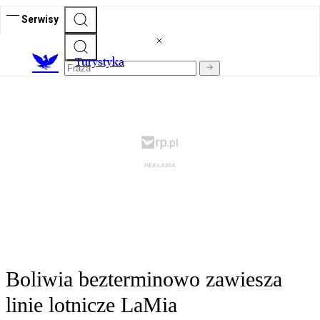
Serwisy
T
urystyka
Boliwia bezterminowo zawiesza
linie lotnicze LaMia