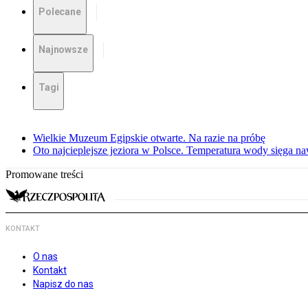
Polecane
Najnowsze
Tagi
Wielkie Muzeum Egipskie otwarte. Na razie na próbę
Oto najcieplejsze jeziora w Polsce. Temperatura wody sięga na
Promowane treści
KONTAKT
O nas
Kontakt
Napisz do nas