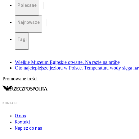
Polecane
Najnowsze
Tagi
Wielkie Muzeum Egipskie otwarte. Na razie na próbę
Oto najcieplejsze jeziora w Polsce. Temperatura wody sięga na
Promowane treści
KONTAKT
O nas
Kontakt
Napisz do nas