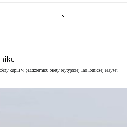
rniku
zy kupili w październiku bilety brytyjskiej linii lotniczej easyJet