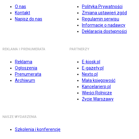
O nas
Polityka Prywatności
Kontakt
Zmiana ustawień zgód
Napisz do nas
Regulamin serwisu
Informacje o nadawcy
Deklaracja dostępności
REKLAMA I PRENUMERATA
PARTNERZY
Reklama
E-kiosk.pl
Ogłoszenia
E-gazety.pl
Prenumerata
Nexto.pl
Archiwum
Mała księgowość
Kancelarierp.pl
Wieści Rolnicze
Życie Warszawy
NASZE WYDARZENIA
Szkolenia i konferencje