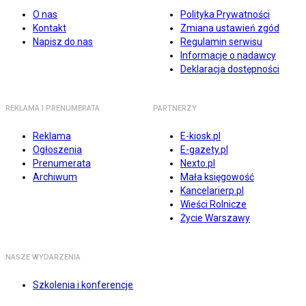
O nas
Polityka Prywatności
Kontakt
Zmiana ustawień zgód
Napisz do nas
Regulamin serwisu
Informacje o nadawcy
Deklaracja dostępności
REKLAMA I PRENUMERATA
PARTNERZY
Reklama
E-kiosk.pl
Ogłoszenia
E-gazety.pl
Prenumerata
Nexto.pl
Archiwum
Mała księgowość
Kancelarierp.pl
Wieści Rolnicze
Życie Warszawy
NASZE WYDARZENIA
Szkolenia i konferencje