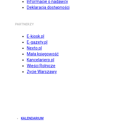
Informacje o nadawcy
Deklaracja dostępności
PARTNERZY
E-kiosk.pl
E-gazety.pl
Nexto.pl
Mała księgowość
Kancelarierp.pl
Wieści Rolnicze
Życie Warszawy
KALENDARIUM