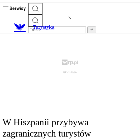
Serwisy
T
urystyka
W Hiszpanii przybywa
zagranicznych turystów