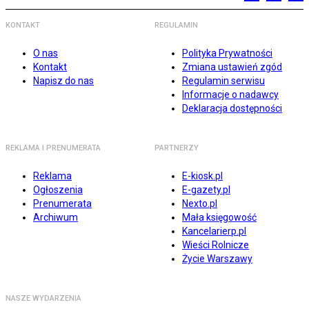
KONTAKT
REGULAMIN
O nas
Polityka Prywatności
Kontakt
Zmiana ustawień zgód
Napisz do nas
Regulamin serwisu
Informacje o nadawcy
Deklaracja dostępności
REKLAMA I PRENUMERATA
PARTNERZY
Reklama
E-kiosk.pl
Ogłoszenia
E-gazety.pl
Prenumerata
Nexto.pl
Archiwum
Mała księgowość
Kancelarierp.pl
Wieści Rolnicze
Życie Warszawy
NASZE WYDARZENIA