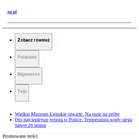
rp.pl
Zobacz również
Polecane
Najnowsze
Tagi
Wielkie Muzeum Egipskie otwarte. Na razie na próbę
Oto najcieplejsze jeziora w Polsce. Temperatura wody sięga
nawet 26 stopni
Promowane treści