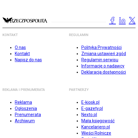
KONTAKT
REGULAMIN
O nas
Polityka Prywatności
Kontakt
Zmiana ustawień zgód
Napisz do nas
Regulamin serwisu
Informacje o nadawcy
Deklaracja dostępności
REKLAMA I PRENUMERATA
PARTNERZY
Reklama
E-kiosk.pl
Ogłoszenia
E-gazety.pl
Prenumerata
Nexto.pl
Archiwum
Mała księgowość
Kancelarierp.pl
Wieści Rolnicze