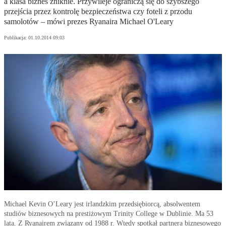
a klasa biznes zniknie. Przywileje ograniczą się do szybszego
przejścia przez kontrolę bezpieczeństwa czy foteli z przodu
samolotów – mówi prezes Ryanaira Michael O'Leary
Publikacja:
01.10.2014 09:03
Michael Kevin O’Leary jest irlandzkim przedsiębiorcą, absolwentem
studiów biznesowych na prestiżowym Trinity College w Dublinie. Ma 53
lata. Z Ryanairem związany od 1988 r. Wtedy spotkał partnera biznesowego