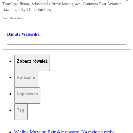
Tony’ego Ryana, właściciela firmy leasingowej Guinness Peat Aviation.
Razem założyli linię lotniczą.
Foto: Bloomberg
Danuta Walewska
Zobacz również
Polecane
Najnowsze
Tagi
Wielkie Muzeum Egipskie otwarte. Na razie na próbę