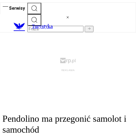
Serwisy
T
urystyka
Pendolino ma przegonić samolot i
samochód