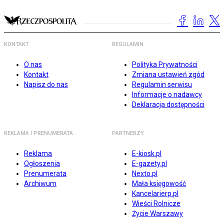
KONTAKT
REGULAMIN
O nas
Polityka Prywatności
Kontakt
Zmiana ustawień zgód
Napisz do nas
Regulamin serwisu
Informacje o nadawcy
Deklaracja dostępności
REKLAMA I PRENUMERATA
PARTNERZY
Reklama
E-kiosk.pl
Ogłoszenia
E-gazety.pl
Prenumerata
Nexto.pl
Archiwum
Mała księgowość
Kancelarierp.pl
Wieści Rolnicze
Życie Warszawy