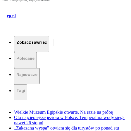
Foto: Rzeczpospolita, Krystyna Słomka
rp.pl
Zobacz również
Polecane
Najnowsze
Tagi
Wielkie Muzeum Egipskie otwarte. Na razie na próbę
Oto najcieplejsze jeziora w Polsce. Temperatura wody sięga
nawet 26 stopni
„Zakazana wyspa" otwiera się dla turystów po ponad stu