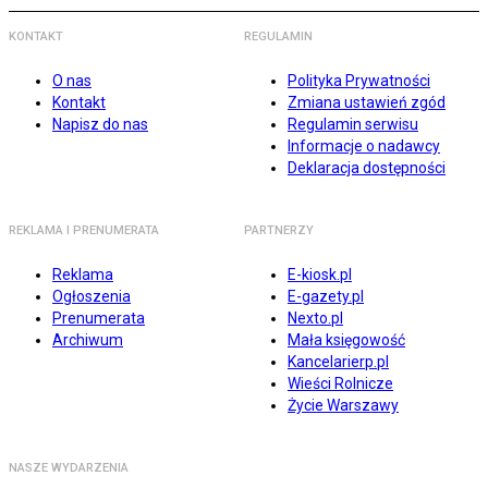
KONTAKT
REGULAMIN
O nas
Polityka Prywatności
Kontakt
Zmiana ustawień zgód
Napisz do nas
Regulamin serwisu
Informacje o nadawcy
Deklaracja dostępności
REKLAMA I PRENUMERATA
PARTNERZY
Reklama
E-kiosk.pl
Ogłoszenia
E-gazety.pl
Prenumerata
Nexto.pl
Archiwum
Mała księgowość
Kancelarierp.pl
Wieści Rolnicze
Życie Warszawy
NASZE WYDARZENIA