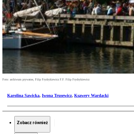
Foto: archiwum prywatne, Filip Frydrykiewicz F.F. Filip Frydrykiewicz
Karolina Sawicka
,
Iwona Trusewicz
,
Ksawery Wardacki
Zobacz również