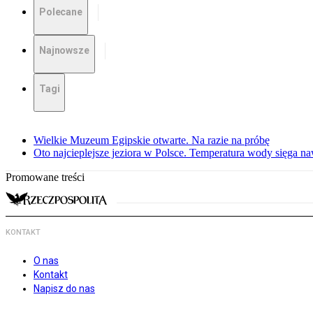
Polecane
Najnowsze
Tagi
Wielkie Muzeum Egipskie otwarte. Na razie na próbę
Oto najcieplejsze jeziora w Polsce. Temperatura wody sięga na
Promowane treści
KONTAKT
O nas
Kontakt
Napisz do nas