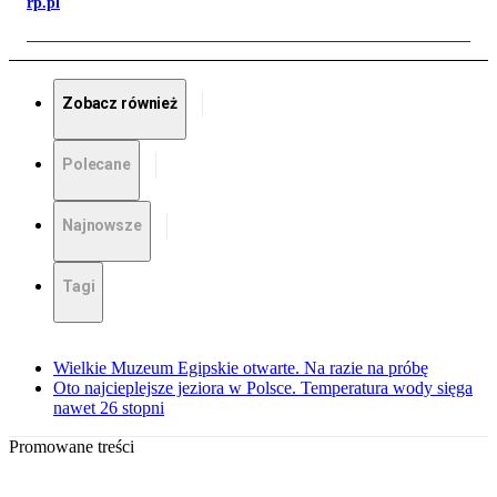
rp.pl
Zobacz również
Polecane
Najnowsze
Tagi
Wielkie Muzeum Egipskie otwarte. Na razie na próbę
Oto najcieplejsze jeziora w Polsce. Temperatura wody sięga
nawet 26 stopni
Promowane treści