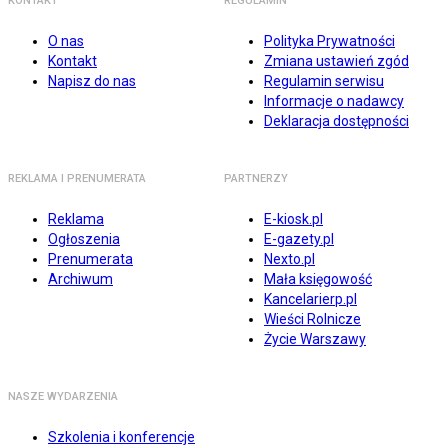
KONTAKT
REGULAMIN
O nas
Polityka Prywatności
Kontakt
Zmiana ustawień zgód
Napisz do nas
Regulamin serwisu
Informacje o nadawcy
Deklaracja dostępności
REKLAMA I PRENUMERATA
PARTNERZY
Reklama
E-kiosk.pl
Ogłoszenia
E-gazety.pl
Prenumerata
Nexto.pl
Archiwum
Mała księgowość
Kancelarierp.pl
Wieści Rolnicze
Życie Warszawy
NASZE WYDARZENIA
Szkolenia i konferencje