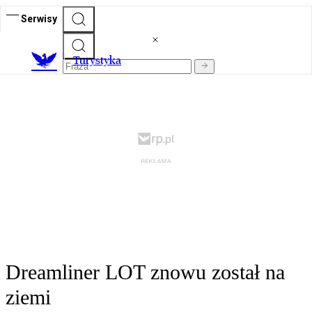
Serwisy
T
urystyka
Dreamliner LOT znowu został na
ziemi