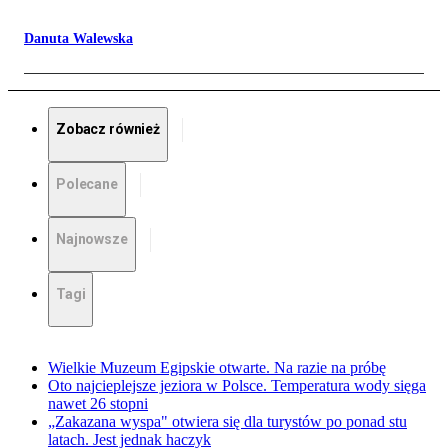
Danuta Walewska
Zobacz również
Polecane
Najnowsze
Tagi
Wielkie Muzeum Egipskie otwarte. Na razie na próbę
Oto najcieplejsze jeziora w Polsce. Temperatura wody sięga
nawet 26 stopni
„Zakazana wyspa" otwiera się dla turystów po ponad stu
latach. Jest jednak haczyk