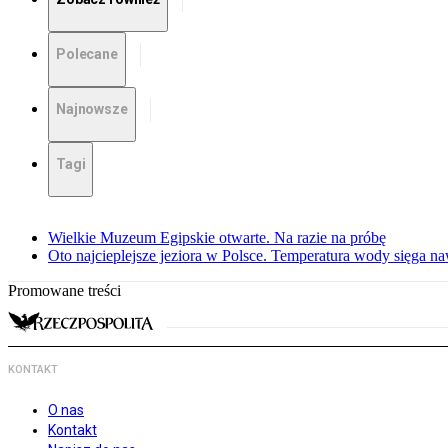
Polecane
Najnowsze
Tagi
Wielkie Muzeum Egipskie otwarte. Na razie na próbę
Oto najcieplejsze jeziora w Polsce. Temperatura wody sięga na
Promowane treści
KONTAKT
O nas
Kontakt