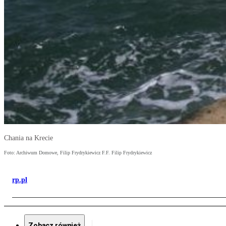
Chania na Krecie
Foto: Archiwum Domowe, Filip Frydrykiewicz F.F. Filip Frydrykiewicz
rp.pl
Zobacz również