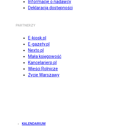
Informacje o nadawcy
Deklaracja dostępności
PARTNERZY
E-kiosk.pl
E-gazety.pl
Nexto.pl
Mała księgowość
Kancelarierp.pl
Wieści Rolnicze
Życie Warszawy
KALENDARIUM