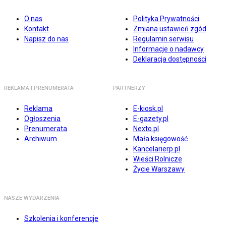
O nas
Polityka Prywatności
Kontakt
Zmiana ustawień zgód
Napisz do nas
Regulamin serwisu
Informacje o nadawcy
Deklaracja dostępności
REKLAMA I PRENUMERATA
PARTNERZY
Reklama
E-kiosk.pl
Ogłoszenia
E-gazety.pl
Prenumerata
Nexto.pl
Archiwum
Mała księgowość
Kancelarierp.pl
Wieści Rolnicze
Życie Warszawy
NASZE WYDARZENIA
Szkolenia i konferencje