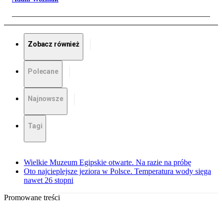
Zobacz również
Polecane
Najnowsze
Tagi
Wielkie Muzeum Egipskie otwarte. Na razie na próbę
Oto najcieplejsze jeziora w Polsce. Temperatura wody sięga
nawet 26 stopni
Promowane treści