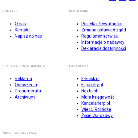
KONTAKT
REGULAMIN
O nas
Polityka Prywatności
Kontakt
Zmiana ustawień zgód
Napisz do nas
Regulamin serwisu
Informacje o nadawcy
Deklaracja dostępności
REKLAMA I PRENUMERATA
PARTNERZY
Reklama
E-kiosk.pl
Ogłoszenia
E-gazety.pl
Prenumerata
Nexto.pl
Archiwum
Mała księgowość
Kancelarierp.pl
Wieści Rolnicze
Życie Warszawy
NASZE WYDARZENIA