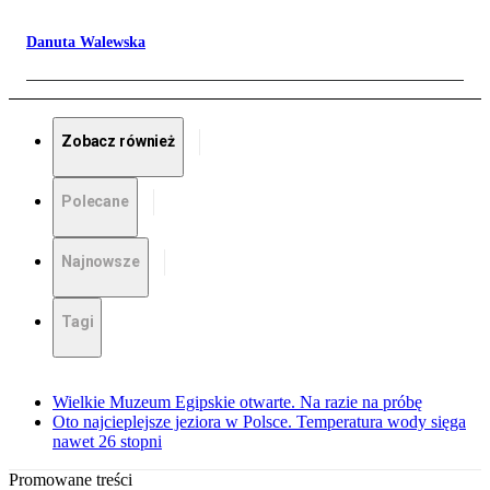
Danuta Walewska
Zobacz również
Polecane
Najnowsze
Tagi
Wielkie Muzeum Egipskie otwarte. Na razie na próbę
Oto najcieplejsze jeziora w Polsce. Temperatura wody sięga
nawet 26 stopni
Promowane treści