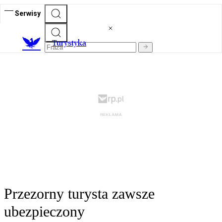
Serwisy
T
urystyka
Przezorny turysta zawsze
ubezpieczony