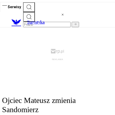
Serwisy
T
urystyka
Ojciec Mateusz zmienia
Sandomierz