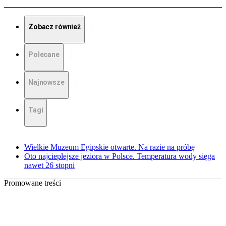
Zobacz również
Polecane
Najnowsze
Tagi
Wielkie Muzeum Egipskie otwarte. Na razie na próbę
Oto najcieplejsze jeziora w Polsce. Temperatura wody sięga
nawet 26 stopni
Promowane treści