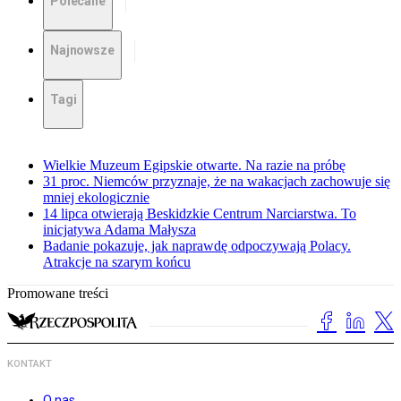
Polecane
Najnowsze
Tagi
Wielkie Muzeum Egipskie otwarte. Na razie na próbę
31 proc. Niemców przyznaje, że na wakacjach zachowuje się
mniej ekologicznie
14 lipca otwierają Beskidzkie Centrum Narciarstwa. To
inicjatywa Adama Małysza
Badanie pokazuje, jak naprawdę odpoczywają Polacy.
Atrakcje na szarym końcu
Promowane treści
KONTAKT
O nas