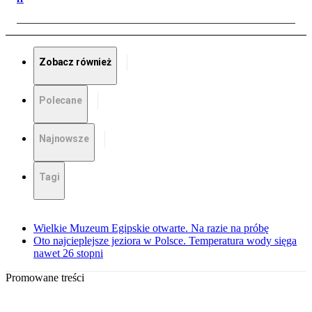
Zobacz również
Polecane
Najnowsze
Tagi
Wielkie Muzeum Egipskie otwarte. Na razie na próbę
Oto najcieplejsze jeziora w Polsce. Temperatura wody sięga
nawet 26 stopni
Promowane treści