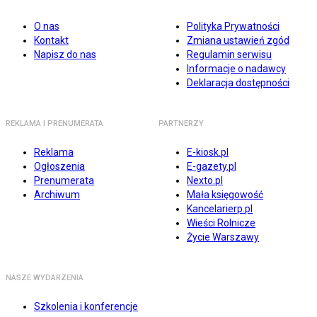
O nas
Polityka Prywatności
Kontakt
Zmiana ustawień zgód
Napisz do nas
Regulamin serwisu
Informacje o nadawcy
Deklaracja dostępności
REKLAMA I PRENUMERATA
PARTNERZY
Reklama
E-kiosk.pl
Ogłoszenia
E-gazety.pl
Prenumerata
Nexto.pl
Archiwum
Mała księgowość
Kancelarierp.pl
Wieści Rolnicze
Życie Warszawy
NASZE WYDARZENIA
Szkolenia i konferencje