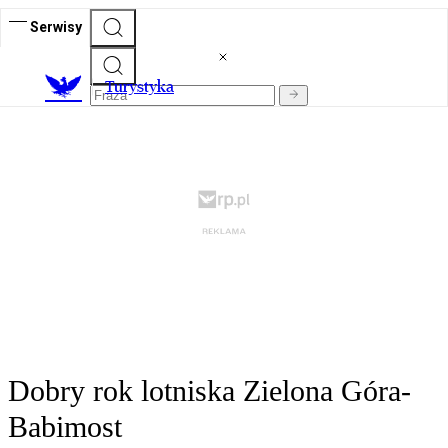
Serwisy
T
urystyka
Dobry rok lotniska Zielona Góra-
Babimost