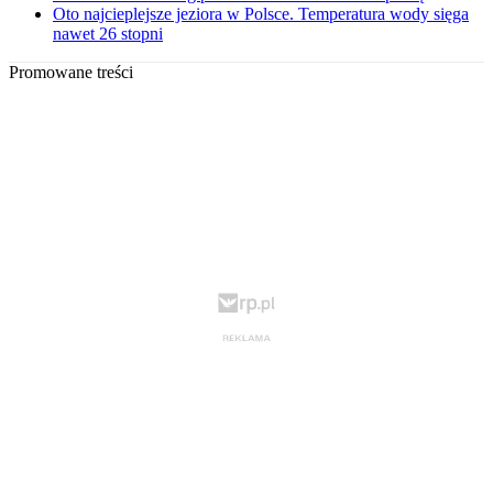
Oto najcieplejsze jeziora w Polsce. Temperatura wody sięga
nawet 26 stopni
Promowane treści