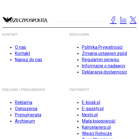
KONTAKT
REGULAMIN
O nas
Polityka Prywatności
Kontakt
Zmiana ustawień zgód
Napisz do nas
Regulamin serwisu
Informacje o nadawcy
Deklaracja dostępności
REKLAMA I PRENUMERATA
PARTNERZY
Reklama
E-kiosk.pl
Ogłoszenia
E-gazety.pl
Prenumerata
Nexto.pl
Archiwum
Mała księgowość
Kancelarierp.pl
Wieści Rolnicze