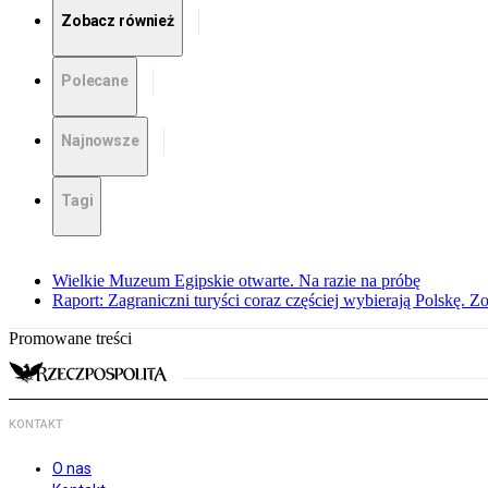
Zobacz również
Polecane
Najnowsze
Tagi
Wielkie Muzeum Egipskie otwarte. Na razie na próbę
Raport: Zagraniczni turyści coraz częściej wybierają Polskę. Z
Promowane treści
KONTAKT
O nas