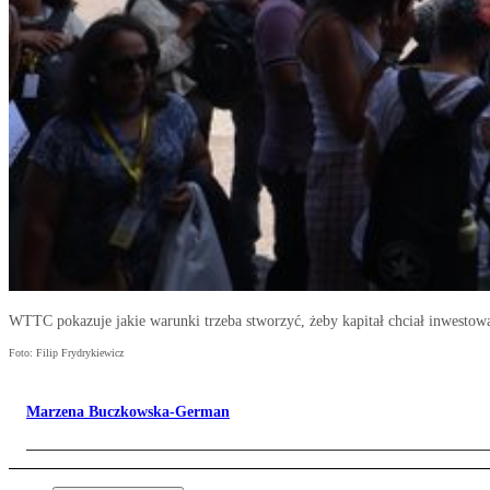
WTTC pokazuje jakie warunki trzeba stworzyć, żeby kapitał chciał inwestow
Foto: Filip Frydrykiewicz
Marzena Buczkowska-German