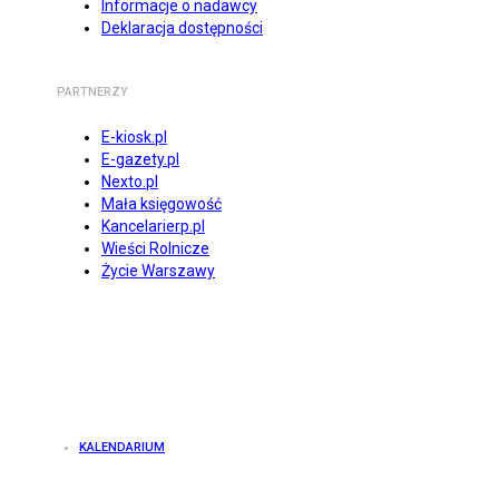
Informacje o nadawcy
Deklaracja dostępności
PARTNERZY
E-kiosk.pl
E-gazety.pl
Nexto.pl
Mała księgowość
Kancelarierp.pl
Wieści Rolnicze
Życie Warszawy
KALENDARIUM