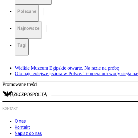
Polecane
Najnowsze
Tagi
Wielkie Muzeum Egipskie otwarte. Na razie na próbę
Oto najcieplejsze jeziora w Polsce. Temperatura wody sięga na
Promowane treści
KONTAKT
O nas
Kontakt
Napisz do nas