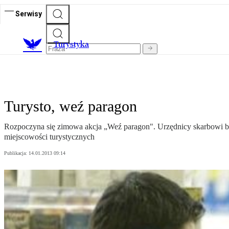
Serwisy
T
urystyka
Turysto, weź paragon
Rozpoczyna się zimowa akcja „Weź paragon". Urzędnicy skarbowi bę
miejscowości turystycznych
Publikacja:
14.01.2013 09:14